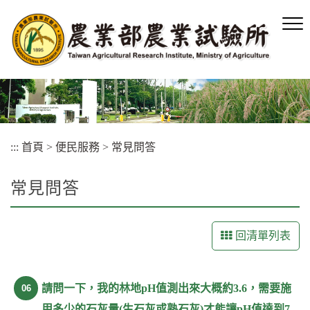
跳
到
主
要
內
容
區
塊
:::
首頁
>
便民服務
>
常見問答
常見問答
回清單列表
請問一下，我的林地pH值測出來大概約3.6，需要施
06
用多少的石灰量(生石灰或熟石灰)才能讓pH值達到7