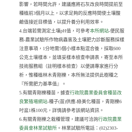
影響，若時間允許，建議應將石灰改良時間提前至
種植前3個月以上，以求足夠的反應時間使土壤酸
鹼值接近目標值，以提升養分利用效率。
4.台端若需測定土壤pH值，可參考
本所網站
-便民服
務-農業試驗所作物病蟲害及土壤肥力診斷服務採樣
注意事項，1分地需5個小樣本點混合後，採取600
公克土壤樣本，並填妥樣本檢查申請表，寄至本所
技術服務組（註明樣本檢查）以便請專家進行分
析，惟種植林木青剛櫟，本所無法提供此樹種之
『所需肥力基準值』。
5.有關青剛櫟種苗，據查
行政院農業委員會種苗改
良繁殖場網站
-種子(苗)供應-綠美化種苗，青剛櫟6
吋盆1株100元，詳情請參考該網站資訊。
6.有關青剛櫟之栽種管理，建議可洽詢
行政院農業
委員會林業試驗所
。林業試驗所電話：(02)2303-