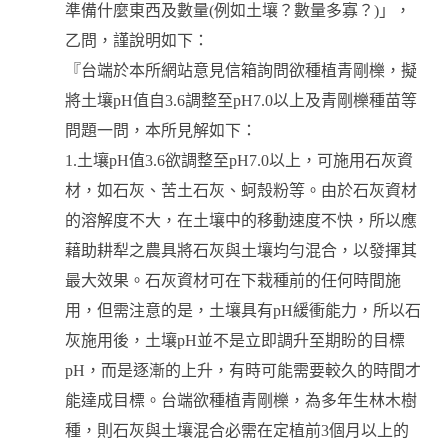
準備什麼東西及數量(例如土壤？數量多寡？)」，
乙問，謹說明如下：
『台端於本所網站意見信箱詢問欲種植青剛櫟，擬
將土壤pH值自3.6調整至pH7.0以上及青剛櫟種苗等
問題一問，本所見解如下：
1.土壤pH值3.6欲調整至pH7.0以上，可施用石灰資
材，如石灰、苦土石灰、蚵殼粉等。由於石灰資材
的溶解度不大，在土壤中的移動速度不快，所以應
藉助耕犁之農具將石灰與土壤均勻混合，以發揮其
最大效果。石灰資材可在下栽種前的任何時間施
用，但需注意的是，土壤具有pH緩衝能力，所以石
灰施用後，土壤pH並不是立即調升至期盼的目標
pH，而是逐漸的上升，有時可能需要較久的時間才
能達成目標。台端欲種植青剛櫟，為多年生林木樹
種，則石灰與土壤混合必需在定植前3個月以上的