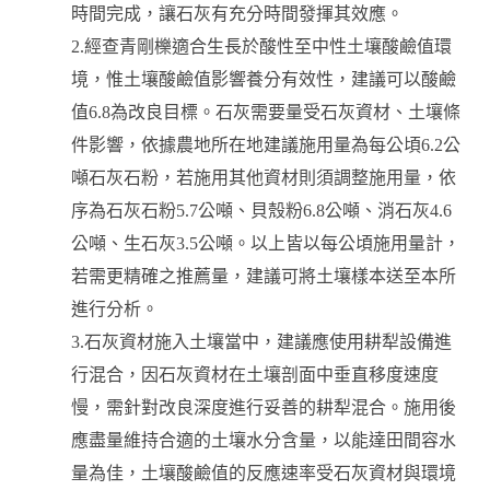
時間完成，讓石灰有充分時間發揮其效應。
2.經查青剛櫟適合生長於酸性至中性土壤酸鹼值環
境，惟土壤酸鹼值影響養分有效性，建議可以酸鹼
值6.8為改良目標。石灰需要量受石灰資材、土壤條
件影響，依據農地所在地建議施用量為每公頃6.2公
噸石灰石粉，若施用其他資材則須調整施用量，依
序為石灰石粉5.7公噸、貝殼粉6.8公噸、消石灰4.6
公噸、生石灰3.5公噸。以上皆以每公頃施用量計，
若需更精確之推薦量，建議可將土壤樣本送至本所
進行分析。
3.石灰資材施入土壤當中，建議應使用耕犁設備進
行混合，因石灰資材在土壤剖面中垂直移度速度
慢，需針對改良深度進行妥善的耕犁混合。施用後
應盡量維持合適的土壤水分含量，以能達田間容水
量為佳，土壤酸鹼值的反應速率受石灰資材與環境