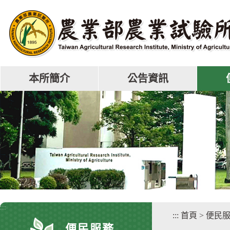
跳
到
主
要
內
容
區
本所簡介
公告資訊
塊
:::
:::
首頁
>
便民
便民服務