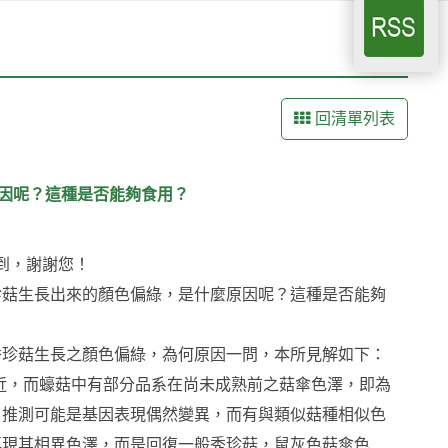
回清單列表
因呢？這種是否能夠食用？
收到，謝謝您！
珍菇生長出來的顏色偏綠，是什麼原因呢？這種是否能夠
秀珍菇生長之顏色偏綠，為何原因一問，本所見解如下：
atus)親緣接近，而蠔菇中有部分品系在尚未成熟前之菇傘色澤，即為
，推測可能是基因表現偶然變異，而有與類似菇種相似色
再現其相異色澤，而是回復一般秀珍菇，鼠灰色菇傘色