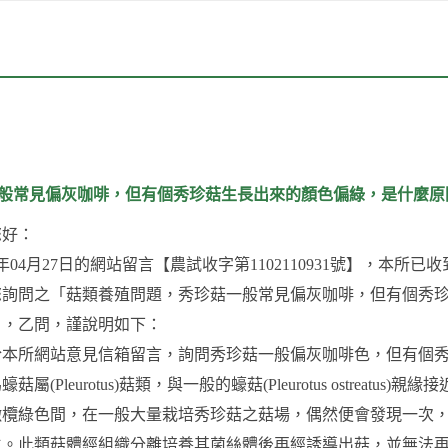
般常見偏灰咖啡，但有個秀珍菇生長出來的顏色偏綠，是什麼原
您好：
0年04月27日的網站留言【農試收字第1102110931號】，本所已
您詢問之「菇類養殖問題，秀珍菇一般常見偏灰咖啡，但有個秀
」，乙問，謹說明如下：
於本所網站意見信箱留言，詢問秀珍菇一般偏灰咖啡色，但有個
菇屬(Pleurotus)菇類，與一般的蠔菇(Pleurotus ostre
橄欖綠色間，在一般大量栽培秀珍菇之菇場，偶然便會發現一次
生。此類菇體經組織分離培養其菌絲體後再經誘導出菇，並無法