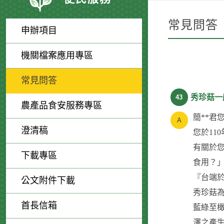
常見問答
申辦項目
機關檔案應用專區
常見問答
秀珍菇一
43
農產品食安服務專區
簡**君
澄清稿
您於11
有關於
下載專區
食用？
『台端
公文附件下載
秀珍菇為蠔
首長信箱
藍綠至
澤之產