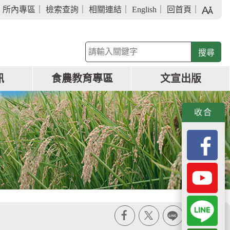
字
｜
所內專區
｜
檢索查詢
｜
相關連結
｜
English
｜
回首頁
｜
級
大
小
關
鍵
字
訊
食農教育專區
文宣出版
查
詢
收合
X
line
列印