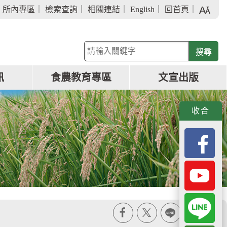
字
｜
所內專區
｜
檢索查詢
｜
相關連結
｜
English
｜
回首頁
｜
級
大
小
關
鍵
字
訊
食農教育專區
文宣出版
查
詢
收合
X
line
列印