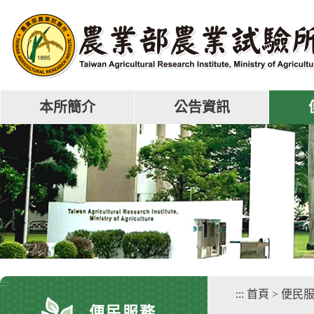
跳
到
主
要
內
容
區
本所簡介
公告資訊
塊
:::
:::
首頁
>
便民
便民服務