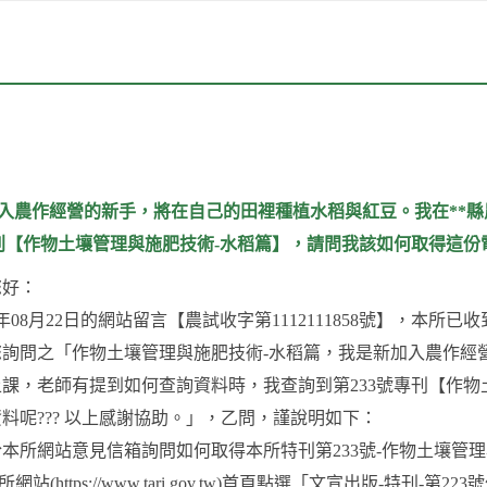
入農作經營的新手，將在自己的田裡種植水稻與紅豆。我在**
專刊【作物土壤管理與施肥技術-水稻篇】，請問我該如何取得這份電
您好：
1年08月22日的網站留言【農試收字第1112111858號】，本所已
詢問之「作物土壤管理與施肥技術-水稻篇，我是新加入農作經
課，老師有提到如何查詢資料時，我查詢到第233號專刊【作物
料呢??? 以上感謝協助。」，乙問，謹說明如下：
本所網站意見信箱詢問如何取得本所特刊第233號-作物土壤管
所網站(https://www.tari.gov.tw)首頁點選「文宣出版-特刊-