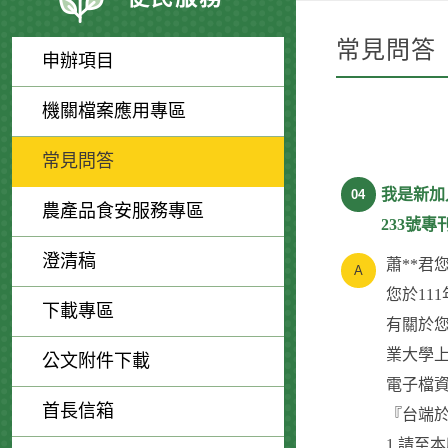
常見問答
申辦項目
機關檔案應用專區
常見問答
我是新加
04
農產品食安服務專區
233號
澄清稿
蕭**君
您於11
下載專區
有關於您
業大學上
公文附件下載
電子檔資
首長信箱
『台端於
1.請至本