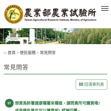
跳
到
主
要
內
容
區
塊
:::
首頁
>
便民服務
>
常見問答
常見問答
回清單列表
想買馬鈴薯健康種薯來種植，請問貴所可購買嗎?
07
或是哪些單位可以購買呢? 感謝回覆~