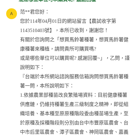
范**君您好：
您於114年04月01日的網站留言【農試收字第
1143510403號】，本所已收到，謝謝您！
有關於您詢問之「想買馬鈴薯種薯，想買馬鈴薯健
康種薯來種植，請問貴所可購買嗎?
或是哪些單位可以購買呢? 感謝回覆~」，乙問，謹
說明如下：
『台端於本所網站諮詢服務信箱詢問想買馬鈴薯種
薯一問，本所說明如下：
1.依據農業部種苗改良繁殖場資料：目前健康種薯
供應鏈，仍維持種薯生產三級制度之精神，即從組
織培養、基本種至原原種階段委由種苗場生產，至
於原種及採種階段則分別由台中市豐原區農會、台
中市后里區農會、潭子區農會、神岡區農會、嘉義