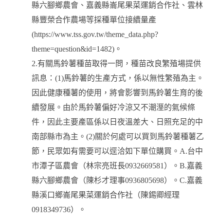
縣六腳鄉農會、嘉義縣崙尾果菜運銷合作社、雲林
縣豐榮合作農場等採種單位接續量產
(https://www.tss.gov.tw/theme_data.php?
theme=question&id=1482)。
2.有關馬鈴薯種苗取得一問，種苗改良繁殖場提供
訊息：(1)馬鈴薯的生產方式，係以無性繁殖為主。
因此健康種薯的使用，將會影響到馬鈴薯生育的後
續發展。由於馬鈴薯偏好冷涼又不潮溼的氣候條
件，因此主要產區係以日夜溫差大、日照充足的中
南部縣市為主。(2)關於何處可以買到馬鈴薯種薯乙
節，民眾如有需要可以逕洽如下單位購買。A.台中
市潭子區農會（林宗亮班長0932669581）。B.嘉義
縣六腳鄉農會（陳杉才理事0936805698）。C.嘉義
縣溪口鄉崙尾果菜運銷合作社（陳錫卿經理
0918349736）。