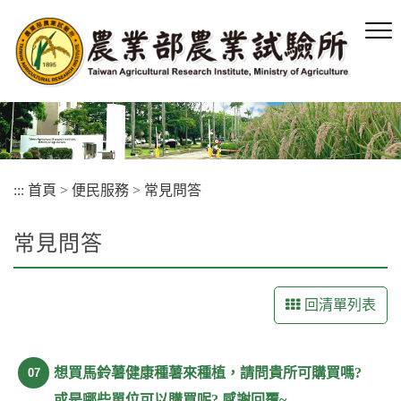
跳
到
主
要
內
容
區
塊
:::
首頁
>
便民服務
>
常見問答
常見問答
回清單列表
想買馬鈴薯健康種薯來種植，請問貴所可購買嗎?
07
或是哪些單位可以購買呢? 感謝回覆~