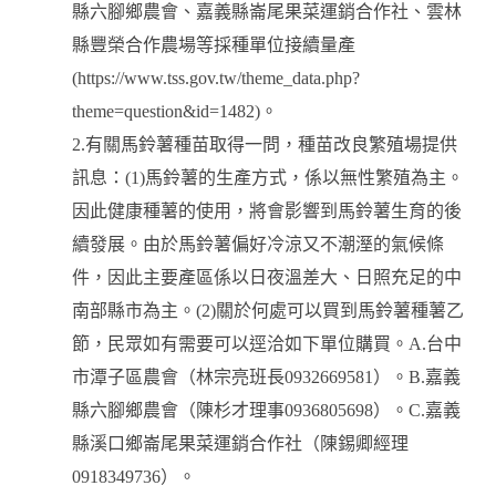
縣六腳鄉農會、嘉義縣崙尾果菜運銷合作社、雲林
縣豐榮合作農場等採種單位接續量產
(https://www.tss.gov.tw/theme_data.php?
theme=question&id=1482)。
2.有關馬鈴薯種苗取得一問，種苗改良繁殖場提供
訊息：(1)馬鈴薯的生產方式，係以無性繁殖為主。
因此健康種薯的使用，將會影響到馬鈴薯生育的後
續發展。由於馬鈴薯偏好冷涼又不潮溼的氣候條
件，因此主要產區係以日夜溫差大、日照充足的中
南部縣市為主。(2)關於何處可以買到馬鈴薯種薯乙
節，民眾如有需要可以逕洽如下單位購買。A.台中
市潭子區農會（林宗亮班長0932669581）。B.嘉義
縣六腳鄉農會（陳杉才理事0936805698）。C.嘉義
縣溪口鄉崙尾果菜運銷合作社（陳錫卿經理
0918349736）。