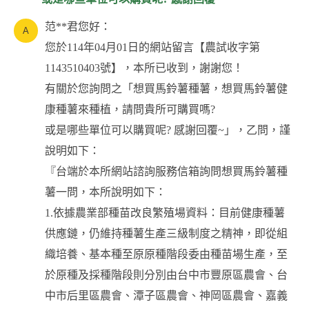
范**君您好：
您於114年04月01日的網站留言【農試收字第
1143510403號】，本所已收到，謝謝您！
有關於您詢問之「想買馬鈴薯種薯，想買馬鈴薯健
康種薯來種植，請問貴所可購買嗎?
或是哪些單位可以購買呢? 感謝回覆~」，乙問，謹
說明如下：
『台端於本所網站諮詢服務信箱詢問想買馬鈴薯種
薯一問，本所說明如下：
1.依據農業部種苗改良繁殖場資料：目前健康種薯
供應鏈，仍維持種薯生產三級制度之精神，即從組
織培養、基本種至原原種階段委由種苗場生產，至
於原種及採種階段則分別由台中市豐原區農會、台
中市后里區農會、潭子區農會、神岡區農會、嘉義