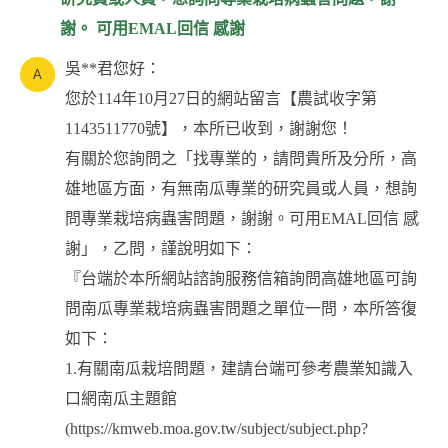
謝。 可用EMAL回信 感謝
吳**君您好：
您於114年10月27日的網站留言【農試收字第
1143511770號】，本所已收到，謝謝您！
有關於您詢問之「找專業的，請問貴所及分所，高
雄地區方面，有無南瓜專業的研究員或人員，想詢
問專業栽培病蟲害問題，謝謝。可用EMAL回信 感
謝」，乙問，謹說明如下：
『台端於本所網站諮詢服務信箱詢問高雄地區可詢
問南瓜專業栽培病蟲害問題之單位一問，本所答復
如下：
1.有關南瓜栽培問題，建請台端可參考農業知識入
口網南瓜主題館
(https://kmweb.moa.gov.tw/subject/subject.php?