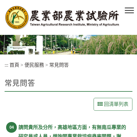
跳
到
主
要
內
容
區
塊
:::
首頁
>
便民服務
>
常見問答
常見問答
回清單列表
請問貴所及分所，高雄地區方面，有無南瓜專業的
04
研究員或人員，想詢問專業栽培病蟲害問題，謝