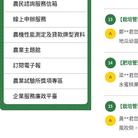
農民諮詢服務信箱
線上申辦服務
【栽培管
13
鄭**君
農機性能測定及貸款牌型資料
地瓜幼苗
農業主題館
【肥培管
14
訂閱電子報
梁**君
農業試驗所獎項專區
水蜜桃果
企業服務廉政平臺
【栽培管
15
黃**君
風吹倒，