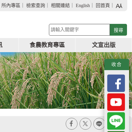
字
｜
所內專區
｜
檢索查詢
｜
相關連結
｜
English
｜
回首頁
｜
級
大
小
關
鍵
字
訊
食農教育專區
文宣出版
查
詢
收合
X
line
列印