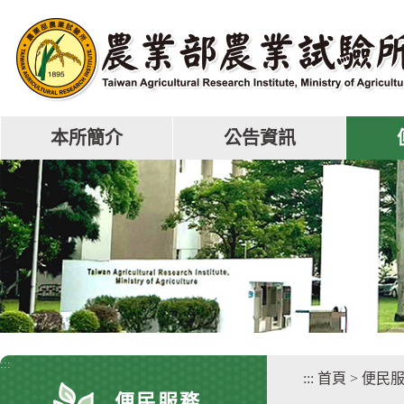
跳
到
主
要
內
容
區
本所簡介
公告資訊
塊
:::
:::
首頁
>
便民
便民服務