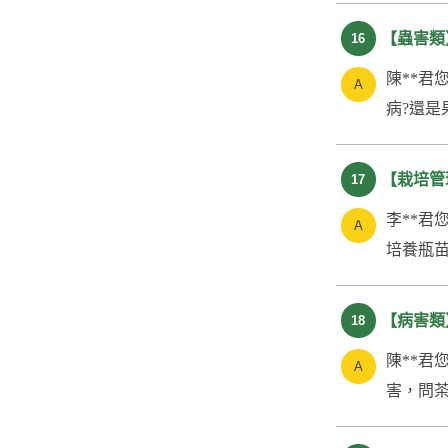
【蟲害類
16
陳**君
病?還是
【栽培管
17
李**君
培養瓶苗
【病害類
18
陳**君
害，問茶