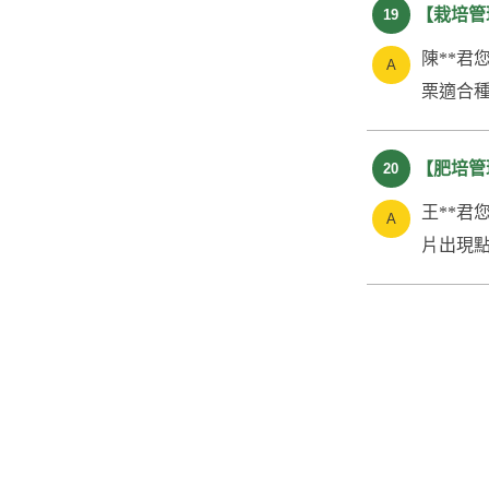
【栽培管
19
陳**君
栗適合種
【肥培管
20
王**君
片出現點