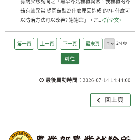
有關於您詢問之「黑早冬菇種植異常，我種植的冬
菇有些異常,想問菇型為什麼原因造成 的?有什麼可
以防治方法可以改善? 謝謝您」，乙..
<詳全文>
頁
2/4頁
第一頁
上一頁
下一頁
最末頁
前
前往
往
最後異動時間：
2026-07-14 14:44:00
回上頁