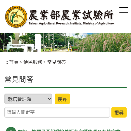
跳
到
主
要
內
容
區
塊
:::
首頁
>
便民服務
>
常見問答
常見問答
type
搜尋
關鍵字查詢