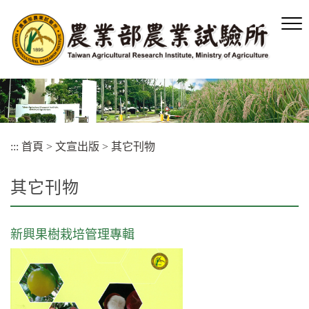
跳
到
主
要
內
容
區
塊
:::
首頁
>
文宣出版
>
其它刊物
其它刊物
新興果樹栽培管理專輯