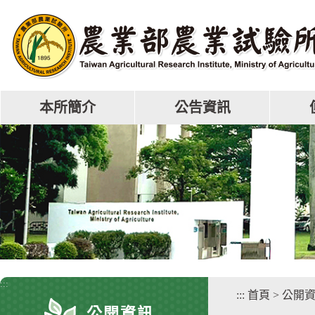
跳
到
主
要
內
容
區
本所簡介
公告資訊
塊
:::
:::
首頁
>
公開
公開資訊