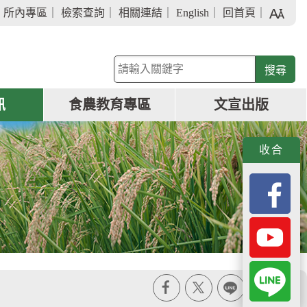
字
｜
所內專區
｜
檢索查詢
｜
相關連結
｜
English
｜
回首頁
｜
級
大
小
關
鍵
字
訊
食農教育專區
文宣出版
查
詢
收合
X
line
列印