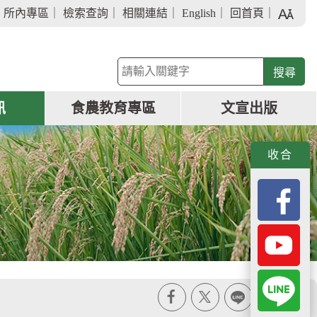
字
｜
所內專區
｜
檢索查詢
｜
相關連結
｜
English
｜
回首頁
｜
級
大
小
關
鍵
字
訊
食農教育專區
文宣出版
查
詢
收合
X
line
列印