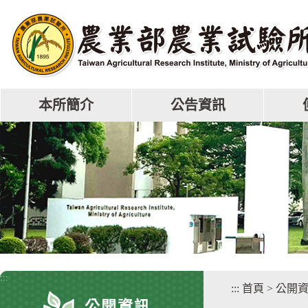
跳
到
主
要
內
容
區
本所簡介
公告資訊
塊
:::
:::
首頁
>
公開
公開資訊