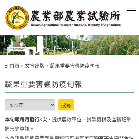
跳
到
主
要
內
容
區
塊
:::
首頁
>
文宣出版
>
蔬果重要害蟲防疫旬報
蔬果重要害蟲防疫旬報
type
搜尋
本旬報每月發行3次
，提供農政單位、試驗機構及產銷班掌
握害蟲資訊。
本資訊係依據農業部動植物防疫檢疫署作物有害生物整合性