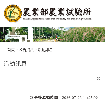
跳
到
主
要
內
容
區
塊
:::
首頁
>
公告資訊
>
活動訊息
活動訊息
最後異動時間：
2026-07-23 11:25:00