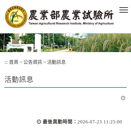
跳
到
主
要
內
容
區
塊
:::
首頁
>
公告資訊
>
活動訊息
活動訊息
最後異動時間：
2026-07-23 11:25:00