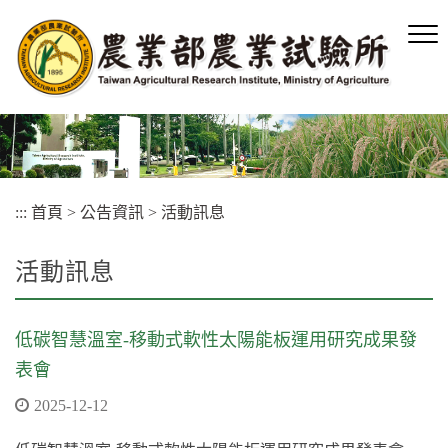
跳
到
主
要
內
容
區
塊
:::
首頁
>
公告資訊
>
活動訊息
活動訊息
低碳智慧溫室-移動式軟性太陽能板運用研究成果發
表會
2025-12-12