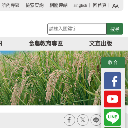
字
｜
所內專區
｜
檢索查詢
｜
相關連結
｜
English
｜
回首頁
｜
級
大
小
關
鍵
字
訊
食農教育專區
文宣出版
查
詢
收合
X
line
列印