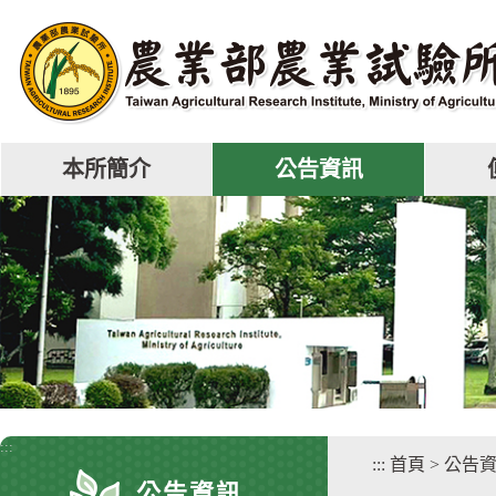
跳
到
主
要
內
容
區
本所簡介
公告資訊
塊
:::
:::
首頁
>
公告
公告資訊