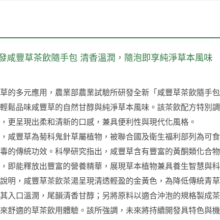
發咸豐草茶飲隨手包 清香溫潤，隨泡即享純淨草本風味
的多元應用，農業部農業試驗所研發全新「咸豐草茶飲隨手包
輕鬆品味咸豐草的自然甘醇與純淨草本風味。該茶飲配方特別調
，更呈現出柔和清新的口感，兼具便利性與現代化風格。
咸豐草為菊科鬼針草屬植物，被聯合國及衛生福利部列為可食
傳統功效。科學研究指出，咸豐草含有豐富的黃酮類化合物 (flavonoi
，即能釋放出豐富的營養精華，展現草本植物兼具養生智慧與科
明，咸豐草茶飲茶湯呈現清透輕盈的金黃色，為降低傳統青草
其入口溫潤，尾韻清香甘醇；另將原料以適合沖泡的規格製成茶
來舒適的草茶飲用體驗。該所強調，未來將持續開發具特色與機