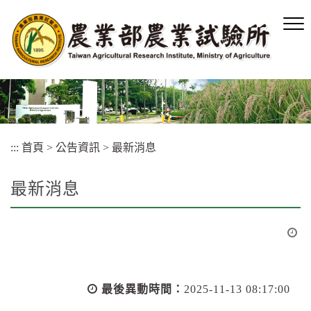
跳
到
主
要
內
容
區
塊
:::
首頁
>
公告資訊
>
最新消息
最新消息
最後異動時間：
2025-11-13 08:17:00