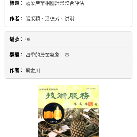
蔬菜產業相關計畫整合評估
張采蘋、潘德芳、洪淇
08
四季的農業氣象－春
蔡金川