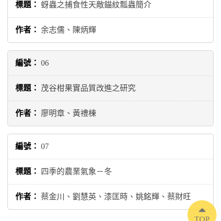
蚜蟲之捕食性天敵錨紋瓢蟲簡介
余志儒、陳炳輝
06
茂谷柑果實品質改進之研究
廖明章、黃禮棟
07
四季的農業氣象－冬
蔡金川、劉慧英、漆匡時、姚銘輝、蔡財旺
TOP