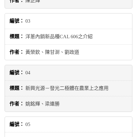
陳正輝
03
洋蔥內銷新品種CAL 606之介紹
黃榮欽、陳甘澍、劉政道
04
新興光源－發光二極體在農業上之應用
姚銘輝、梁連勝
05