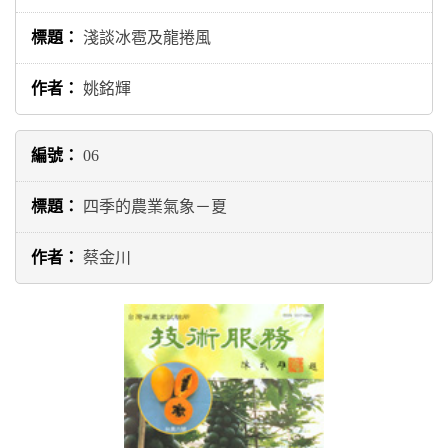
淺談冰雹及龍捲風
姚銘輝
06
四季的農業氣象－夏
蔡金川