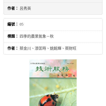
呂秀英
05
四季的農業氣象－秋
蔡金川、漆匡時、姚銘輝、蔡財旺