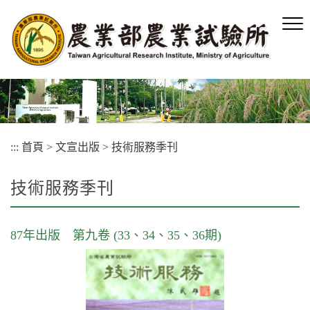
跳
到
主
要
內
容
區
塊
:::
首頁
>
文宣出版
>
技術服務季刊
技術服務季刊
87年出版 第九卷 (33、34、35、36期)