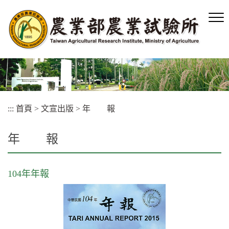
跳
到
主
要
內
容
區
塊
:::
首頁
>
文宣出版
>
年 報
年 報
104年年報