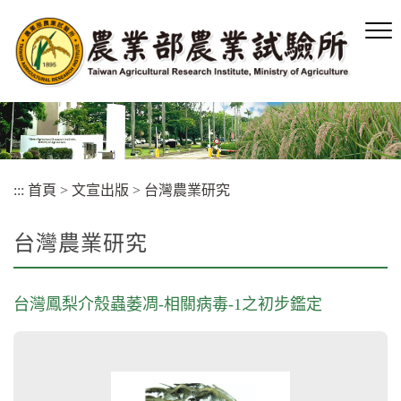
跳
到
主
要
內
容
區
塊
:::
首頁
>
文宣出版
>
台灣農業研究
台灣農業研究
台灣鳳梨介殼蟲萎凋-相關病毒-1之初步鑑定