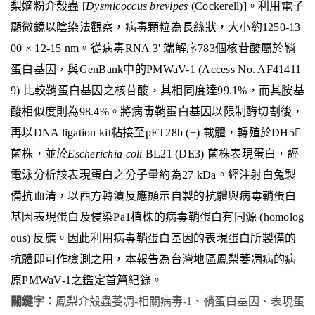
梨嫡粉介殼蟲 [
Dysmicoccus brevipes
(Cockerell)]。利用電子
顯微鏡以陰染法觀察，病毒顆粒為長絲狀，大小約1250-13
00 × 12-15 nm。從病毒RNA 3' 端解序783個核苷酸屬於鞘
蛋白基因，與GenBank中的PMWaV-1 (Access No. AF41411
9) 比較鞘蛋白基因之核苷酸，其相同度達99.1%，而其胺基
酸相似度則為98.4%。將病毒鞘蛋白基因以限制酶切割後，
再以DNA ligation kit粘接至pET28b (+) 載體，轉殖於DH5
菌株，並於
Escherichia coli
BL21 (DE3) 菌株表現蛋白，經
電泳分析該表現蛋白之分子量約為27 kDa。經注射白兔製
備抗血清，以西方轉漬反應顯示自製的抗體與病毒鞘蛋白
基因表現蛋白及侵染Pa1植株的病毒鞘蛋白有同源 (homolog
ous) 反應。因此利用病毒鞘蛋白基因的表現蛋白所製備的
抗體即可作檢測之用，本報告為台灣地區鳳梨萎凋病的病
原PMWaV-1之鑑定首篇紀錄。
關鍵字：
鳳梨介殼蟲萎凋-相關病毒-1、鞘蛋白基因、表現蛋