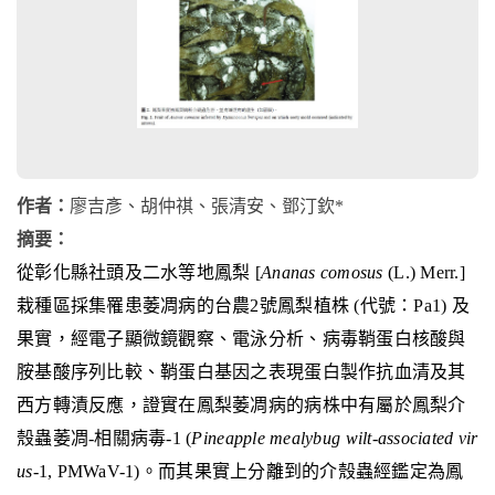
作者：
廖吉彥、胡仲祺、張清安、鄧汀欽*
摘要：
從彰化縣社頭及二水等地鳳梨 [
Ananas comosus
(L.) Merr.]
栽種區採集罹患萎凋病的台農2號鳳梨植株 (代號：Pa1) 及
果實，經電子顯微鏡觀察、電泳分析、病毒鞘蛋白核酸與
胺基酸序列比較、鞘蛋白基因之表現蛋白製作抗血清及其
西方轉漬反應，證實在鳳梨萎凋病的病株中有屬於鳳梨介
殼蟲萎凋-相關病毒-1 (
Pineapple mealybug wilt-associated vir
us
-1, PMWaV-1)。而其果實上分離到的介殼蟲經鑑定為鳳