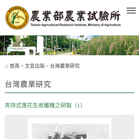
跳
到
主
要
內
容
區
塊
:::
首頁
>
文宣出版
>
台灣農業研究
台灣農業研究
夾持式落花生收穫機之研製（1）