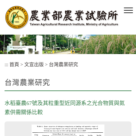
跳
到
主
要
內
容
區
塊
:::
首頁
>
文宣出版
>
台灣農業研究
台灣農業研究
水稻臺農67號及其粒重型近同源系之光合物質與氮
素供需關係比較