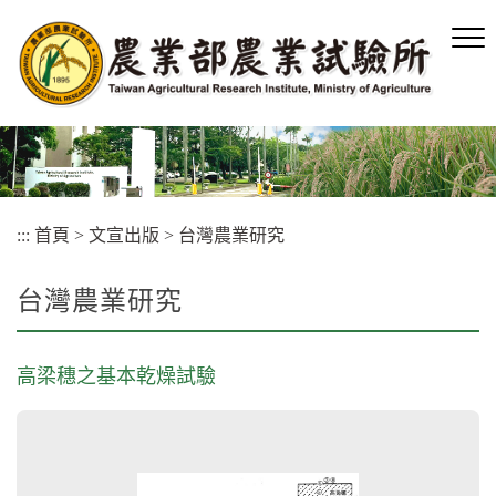
跳
到
主
要
內
容
區
塊
:::
首頁
>
文宣出版
>
台灣農業研究
台灣農業研究
高梁穗之基本乾燥試驗