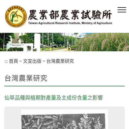
跳
到
主
要
內
容
區
塊
:::
首頁
>
文宣出版
>
台灣農業研究
台灣農業研究
仙草品種與植期對產量及主成份含量之影響