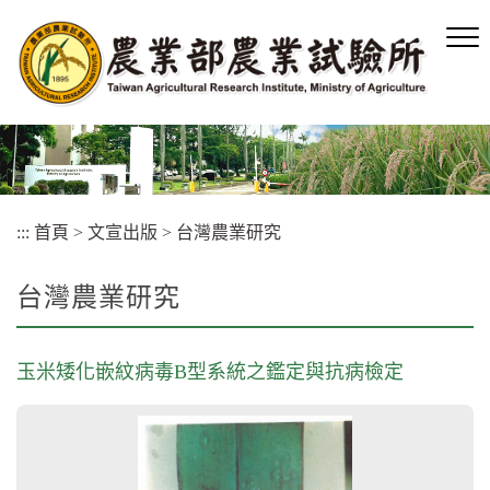
跳
到
主
要
內
容
區
塊
:::
首頁
>
文宣出版
>
台灣農業研究
台灣農業研究
玉米矮化嵌紋病毒B型系統之鑑定與抗病檢定