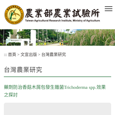
跳
到
主
要
內
容
區
塊
:::
首頁
>
文宣出版
>
台灣農業研究
台灣農業研究
藥劑防治香菇木屑包發生雜菌Trichoderma spp.效果
之探討