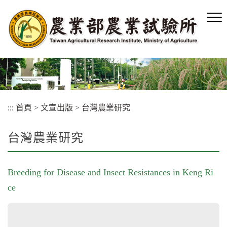
跳
到
主
要
內
容
區
塊
:::
首頁
>
文宣出版
>
台灣農業研究
台灣農業研究
Breeding for Disease and Insect Resistances in Keng Ri
ce