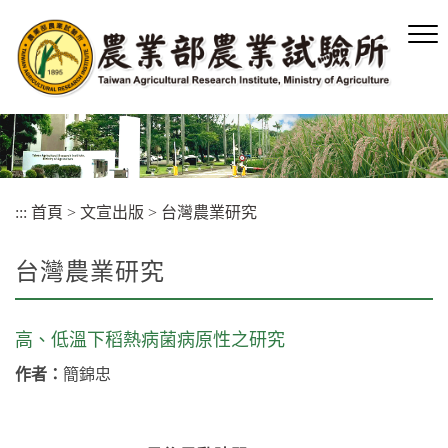
跳
到
主
要
內
容
區
塊
:::
首頁
>
文宣出版
>
台灣農業研究
台灣農業研究
高、低溫下稻熱病菌病原性之研究
作者：
簡錦忠