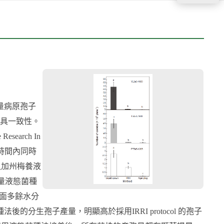
量病原孢子
具一致性。
earch In
在短時間內同時
入加州梅養液
適量液態菌種
基表面多餘水分
分生孢子產量，明顯高於採用IRRI protocol 的孢子