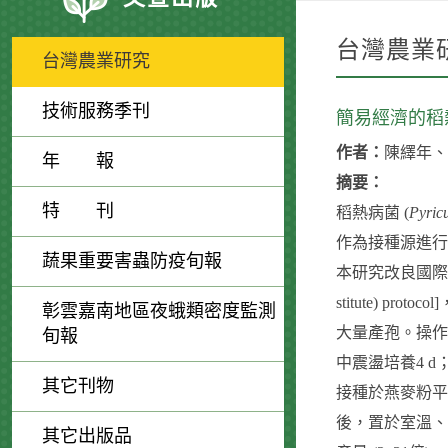
台灣農業
台灣農業研究
技術服務季刊
簡易經濟的稻
作者：
陳繹年、
年 報
摘要：
特 刊
稻熱病菌 (
Pyric
作為接種源進行
蔬果重要害蟲防疫旬報
本研究改良國際稻米研究
stitute) 
彰雲嘉南地區夜蛾類密度監測
大量產孢。操作
旬報
中震盪培養4 
其它刊物
接種於燕麥粉平板培
後，置於室溫、窗
其它出版品