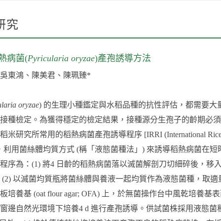
研究
熱病菌(
Pyricularia oryzae
)產孢誘導方法
吳東鴻、陳美君、陳珮臻*
ularia oryzae
) 的生理小種鑑定與水稻品種的抗性評估，都需要大
接種檢定。為獲得穩定的檢定結果，接種源分生孢子的齡期必須
所常用的稻熱病菌產孢誘導程序 [IRRI (International Rice Res
protocol]，利用菌絲體均質方式 (稱「液態菌種法」) 來誘導稻熱病菌
程序為：(1) 將4 日齡的稻熱病菌落以滅菌解剖刀切細碎後，移
d；(2) 以滅菌均質瓶將菌絲體與養液一起均質作為液態菌種，取
養基 (oat flour agar; OFA) 上，於無菌操作台中風乾培養
邊自然光環境下培養4 d 進行產孢誘導。供試菌株採用液態菌種法後的