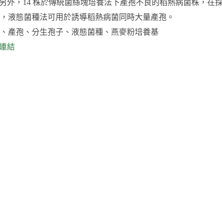
1倍)。另外，14 株於傳統菌絲塊培養法下產孢不良的稻熱病菌株
，液態菌種法可用於誘導稻熱病菌同時大量產孢。
、產孢、分生孢子、液態菌種、燕麥粉培養基
 連結