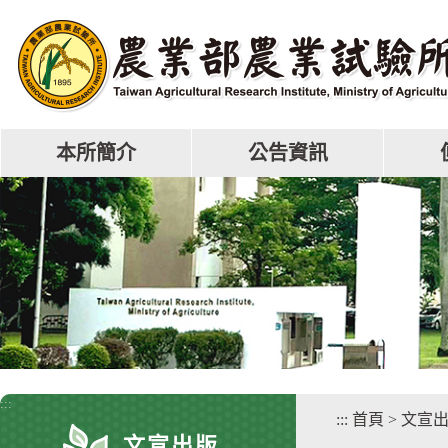
跳
到
主
要
內
容
區
本所簡介
公告資訊
塊
:::
:::
首頁
>
文宣
文宣出版