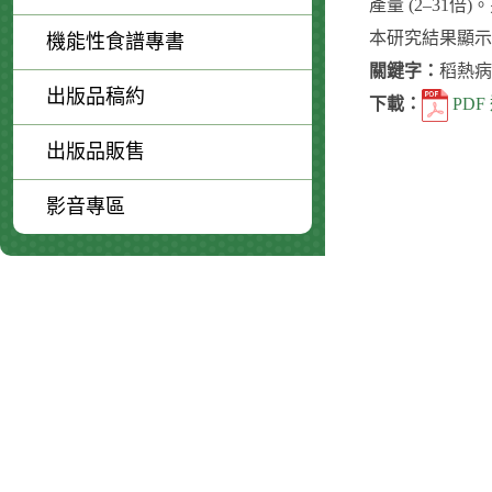
產量 (2–3
本研究結果顯示
機能性食譜專書
關鍵字：
稻熱病
出版品稿約
下載：
PDF
出版品販售
影音專區