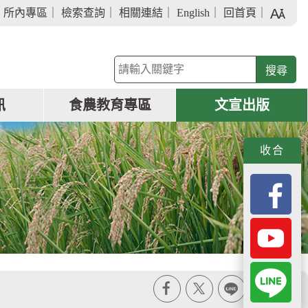
字
｜
所內專區
｜
檢索查詢
｜
相關連結
｜
English
｜
回首頁
｜
級
大
小
關
鍵
字
訊
食農教育專區
文宣出版
查
詢
收合
X
line
列印