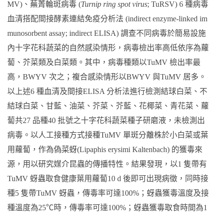
MV)、蕪菁輪斑病毒 (
Turnip ring spot virus
; TuRSV) 6 種病毒
血清搭配間接酵素連結免疫分析法 (indirect enzyme-linked im
munosorbent assay; indirect ELISA) 調查不同病毒於簡易設施
內十字花科蔬菜的自然感染情形，病毒檢出率高低依序為蘿
蔔、芥菜類及白菜類。其中，病毒種類以TuMV 檢出率最
高，BWYV 次之；複合感染情形以BWYV 與TuMV 居多。
以上述6 種血清及間接ELISA 分析法進行檢測結球白菜、不
結球白菜、甘藍、油菜、芥菜、芥藍、花椰菜、青花菜、蘿
蔔共27 品種40 批號之十字花科蔬菜種子研磨液，未檢測出
病毒。以人工接種方式接種TuMV 單斑分離株於小白菜或葉
用蘿蔔，作為偽菜蚜(Lipaphis erysimi Kaltenbach) 的獲毒來
源，用以研究媒介昆蟲的傳播特性。結果發現，以1 隻帶有
TuMV 蚜蟲取食健康葉用蘿蔔10 d 後即可出現病徵，同時接
種5 隻帶TuMV 蚜蟲，傳毒率可達100%；蚜蟲獲毒溫度及接
種溫度為25℃時，傳毒率可達100%；蚜蟲獲毒取食時間為1