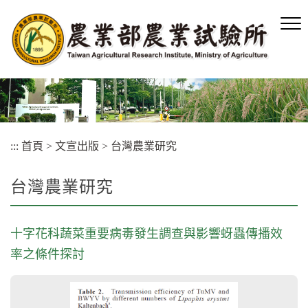
跳
到
主
要
內
容
區
塊
:::
首頁
>
文宣出版
>
台灣農業研究
台灣農業研究
十字花科蔬菜重要病毒發生調查與影響蚜蟲傳播效
率之條件探討