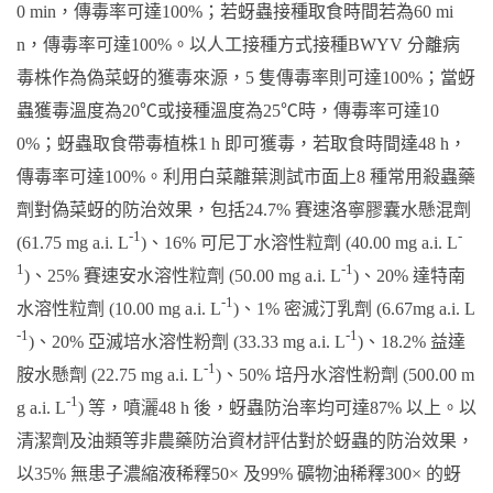
0 min，傳毒率可達100%；若蚜蟲接種取食時間若為60 mi
n，傳毒率可達100%。以人工接種方式接種BWYV 分離病
毒株作為偽菜蚜的獲毒來源，5 隻傳毒率則可達100%；當蚜
蟲獲毒溫度為20℃或接種溫度為25℃時，傳毒率可達10
0%；蚜蟲取食帶毒植株1 h 即可獲毒，若取食時間達48 h，
傳毒率可達100%。利用白菜離葉測試市面上8 種常用殺蟲藥
劑對偽菜蚜的防治效果，包括24.7% 賽速洛寧膠囊水懸混劑
-1
-
(61.75 mg a.i. L
)、16% 可尼丁水溶性粒劑 (40.00 mg a.i. L
1
-1
)、25% 賽速安水溶性粒劑 (50.00 mg a.i. L
)、20% 達特南
-1
水溶性粒劑 (10.00 mg a.i. L
)、1% 密滅汀乳劑 (6.67mg a.i. L
-1
-1
)、20% 亞滅培水溶性粉劑 (33.33 mg a.i. L
)、18.2% 益達
-1
胺水懸劑 (22.75 mg a.i. L
)、50% 培丹水溶性粉劑 (500.00 m
-1
g a.i. L
) 等，噴灑48 h 後，蚜蟲防治率均可達87% 以上。以
清潔劑及油類等非農藥防治資材評估對於蚜蟲的防治效果，
以35% 無患子濃縮液稀釋50× 及99% 礦物油稀釋300× 的蚜