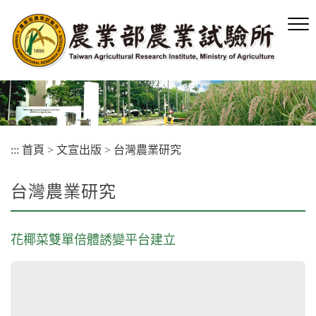
跳
到
主
要
內
容
區
塊
:::
首頁
>
文宣出版
>
台灣農業研究
台灣農業研究
花椰菜雙單倍體誘變平台建立