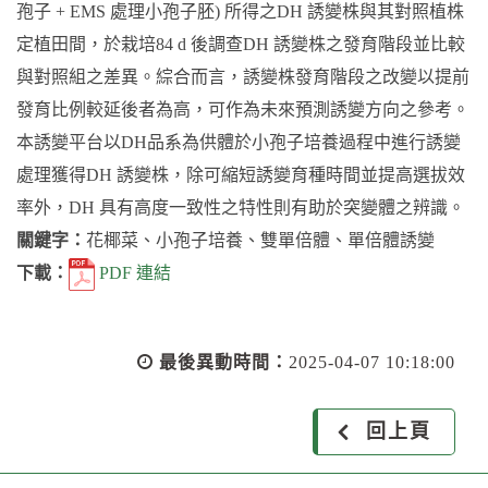
孢子 + EMS 處理小孢子胚) 所得之DH 誘變株與其對照植株
定植田間，於栽培84 d 後調查DH 誘變株之發育階段並比較
與對照組之差異。綜合而言，誘變株發育階段之改變以提前
發育比例較延後者為高，可作為未來預測誘變方向之參考。
本誘變平台以DH品系為供體於小孢子培養過程中進行誘變
處理獲得DH 誘變株，除可縮短誘變育種時間並提高選拔效
率外，DH 具有高度一致性之特性則有助於突變體之辨識。
關鍵字：
花椰菜、小孢子培養、雙單倍體、單倍體誘變
下載：
PDF 連結
最後異動時間：
2025-04-07 10:18:00
回上頁