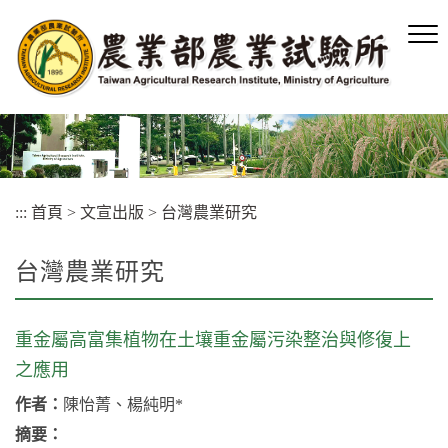
跳
到
主
要
內
容
區
塊
:::
首頁
>
文宣出版
>
台灣農業研究
台灣農業研究
重金屬高富集植物在土壤重金屬污染整治與修復上
之應用
作者：
陳怡菁、楊純明*
摘要：