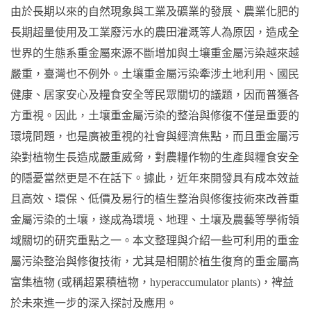
由於長期以來的自然現象與工業及礦業的發展、農業化肥的
長期超量使用及工業廢污水的農田灌溉等人為原因，造成全
世界的生態系重金屬來源不斷增加與土壤重金屬污染越來越
嚴重，臺灣也不例外。土壤重金屬污染牽涉土地利用、國民
健康、居家安心及糧食安全等民眾關切的議題，因而普獲各
方重視。因此，土壤重金屬污染的整治與修復不僅是重要的
環境問題，也是廣被重視的社會與經濟焦點，而且重金屬污
染對植物生長造成嚴重威脅，對農糧作物的生產與糧食安全
的隱憂當然更是不在話下。據此，近年來開發具有成本效益
且高效、環保、低價及易行的植生整治與修復技術來改善重
金屬污染的土壤，遂成為環境、地理、土壤及農藝等學術領
域關切的研究重點之一。本文整理與介紹一些可利用的重金
屬污染整治與修復技術，尤其是相關於植生復育的重金屬高
富集植物 (或稱超累積植物，hyperaccumulator plants)，裨益
於未來進一步的深入探討及應用。