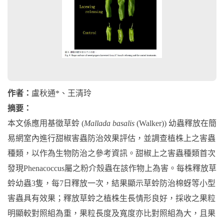
作者：
盧秋通*、王清玲
摘要：
本文係應用基徵草蛉 (
Mallada basalis
(Walker)) 幼蟲釋放在簡
易網室內進行甜椒害蟲防治效果評估，並調查植株上之害蟲
種類，以作為生物防治之參考資訊。甜椒上之害蟲種類首次
發現Phenacoccus屬之粉介殼蟲在該作物上為害。每株釋放草
蛉幼蟲3隻，每7日釋放一次，結果顯示草蛉防治棉蚜等小型
害蟲具有效果；釋放草蛉之植株生長情形良好，採收之果粒
明顯較對照組為重，果粒長度及寬度亦比對照組為大，且果