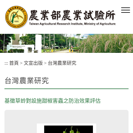
跳
到
主
要
內
容
區
塊
:::
首頁
>
文宣出版
>
台灣農業研究
台灣農業研究
基徵草蛉對設施甜椒害蟲之防治效果評估