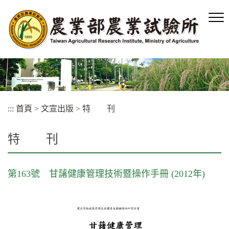
跳
到
主
要
內
容
區
塊
:::
首頁
>
文宣出版
>
特 刊
特 刊
第163號 甘藷健康管理技術暨操作手冊 (2012年)