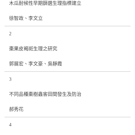
木瓜耐候性早期篩選生理指標建立
徐智政、李文立
2
棗果皮褐斑生理之研究
郭展宏、李文豪、吳靜霞
3
不同品種棗樹蟲害田間發生及防治
郝秀花
4