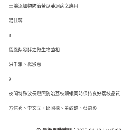
土壤添加物防治苦瓜萎凋病之應用
湯佳蓉
8
蔭鳳梨發酵之微生物菌相
洪千雅、楊淑惠
9
夜間特殊波長燈照防治荔枝細蛾同時保持良好荔枝品質
方信秀、李文立、邱國棟、董致韡、蔡育彰