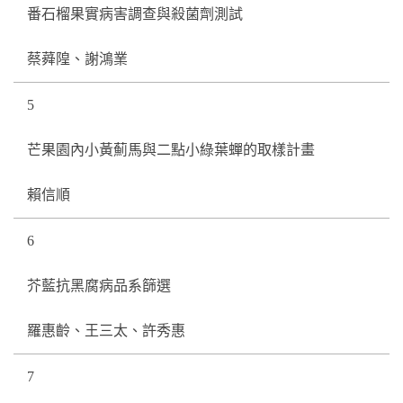
番石榴果實病害調查與殺菌劑測試
蔡蕣隍、謝鴻業
5
芒果園內小黃薊馬與二點小綠葉蟬的取樣計畫
賴信順
6
芥藍抗黑腐病品系篩選
羅惠齡、王三太、許秀惠
7