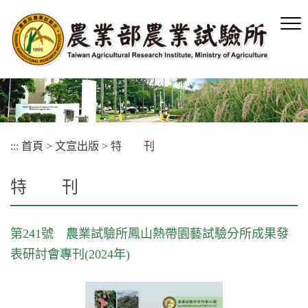
跳
到
主
要
內
容
區
塊
:::
首頁
>
文宣出版
>
特 刊
特 刊
第241號 農業試驗所鳳山熱帶園藝試驗分所成果發
表研討會專刊(2024年)