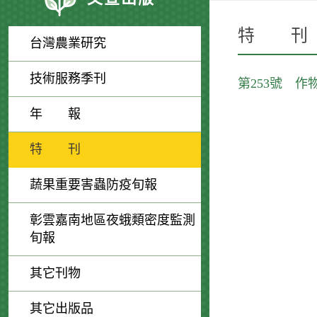
特 刊
台灣農業研究
技術服務季刊
第253號 
年 報
特 刊
蔬果重要害蟲防疫旬報
彰雲嘉南地區夜蛾類密度監測
旬報
其它刊物
其它出版品