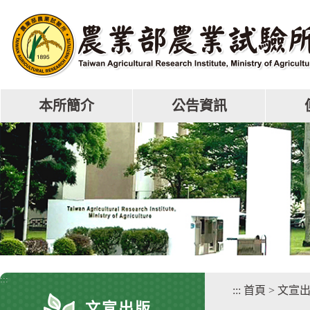
跳
到
主
要
內
容
區
本所簡介
公告資訊
塊
:::
:::
首頁
>
文宣
文宣出版