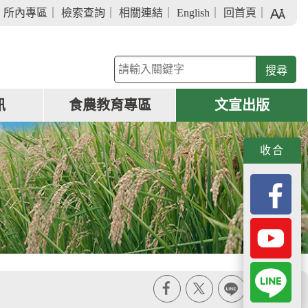
字
｜
所內專區
｜
檢索查詢
｜
相關連結
｜
English
｜
回首頁
｜
級
大
小
關
鍵
字
訊
食農教育專區
文宣出版
查
詢
收合
X
line
列印