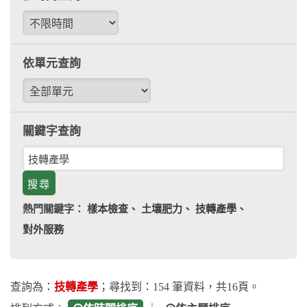
查
依
詢
時
間
依單元查詢
查
依
詢
單
元
關鍵字查詢
查
關
詢
鍵
字
熱門關鍵字：
樣本檢查
、
土壤肥力
、
技轉產學
、
查
對外服務
詢
查詢為：
技轉產學
；尋找到：154 筆資料，共16頁。