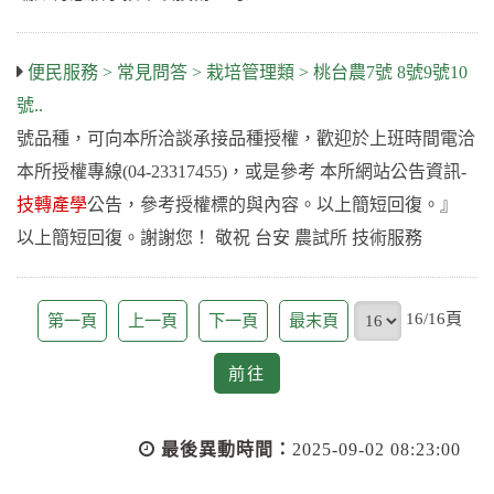
便民服務 > 常見問答 > 栽培管理類 > 桃台農7號 8號9號10
號..
號品種，可向本所洽談承接品種授權，歡迎於上班時間電洽
本所授權專線(04-23317455)，或是參考 本所網站公告資訊-
技轉產學
公告，參考授權標的與內容。以上簡短回復。』
以上簡短回復。謝謝您！ 敬祝 台安 農試所 技術服務
頁
16/16頁
第一頁
上一頁
下一頁
最末頁
前
前往
往
最後異動時間：
2025-09-02 08:23:00