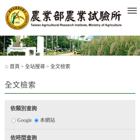
跳
到
主
要
內
容
區
塊
:::
首頁
>
全站搜尋
>
全文檢索
全文檢索
依類別查詢
依
Google
本網站
類
依時間查詢
別