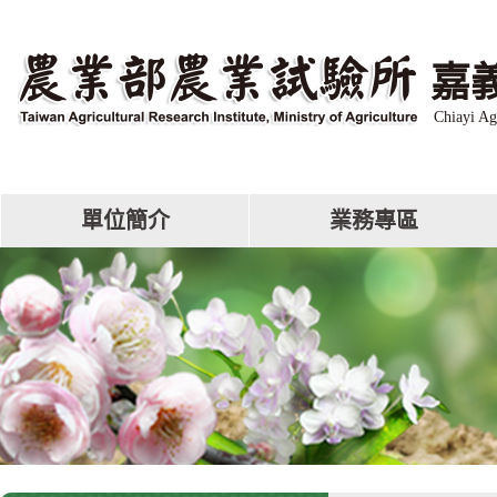
跳
到
主
嘉
要
內
Chiayi Ag
容
區
塊
單位簡介
業務專區