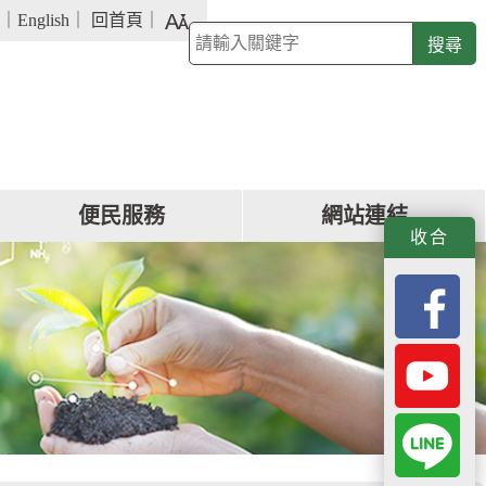
字
｜
English
｜
回首頁
｜
關
級
鍵
大
字
小
查
詢
便民服務
網站連結
f
y
L
收合