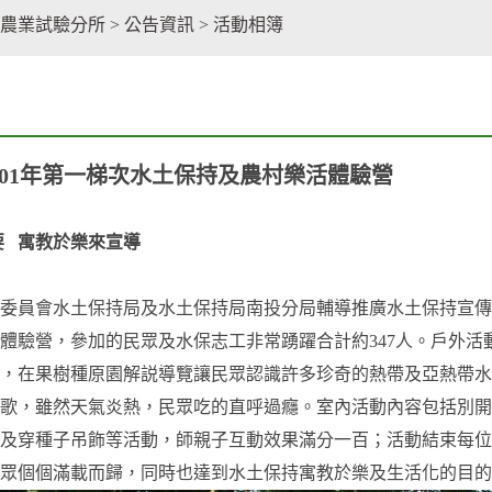
facebook
農業試驗分所
>
公告資訊
>
活動相簿
101年第一梯次水土保持及農村樂活體驗營
 寓教於樂來宣導
委員會水土保持局及水土保持局南投分局輔導推廣水土保持宣傳活
體驗營，參加的民眾及水保志工非常踴躍合計約347人。戶外
，在果樹種原園解説導覽讓民眾認識許多珍奇的熱帶及亞熱帶水
歌，雖然天氣炎熱，民眾吃的直呼過癮。室內活動內容包括別開
及穿種子吊飾等活動，師親子互動效果滿分一百；活動結束每位
眾個個滿載而歸，同時也達到水土保持寓教於樂及生活化的目的