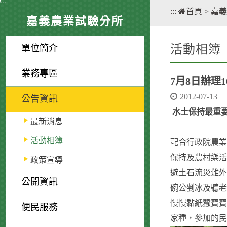
:::
:::
首頁
>
嘉義
嘉義農業試驗分所
活動相簿
單位簡介
業務專區
7月8日辦理
2012-07-13
公告資訊
水土保持最重要
最新消息
活動相簿
配合行政院農業
保持及農村樂活
政策宣導
避土石流災難外
公開資訊
碗公剉冰及聽老
慢慢黏紙蠶寶寶
便民服務
家種，參加的民