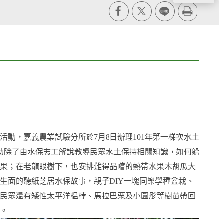
X
line
列印
動，嘉義農業試驗分所於7月8日辦理101年第一梯次水土
活動除了由水保志工解說教導民眾水土保持相關知識，如何躲
果；在老龍眼樹下，也安排難得品嚐的熱帶水果木胡瓜大
生面的聽紙芝居水保故事，親子DIY一塊同樂學種盆栽、
民眾還有矮性太平洋榅桲、馬拉巴栗及小圓彤等樹苗帶回
。