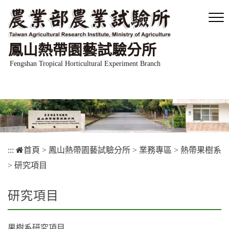
跳
到
主
要
鳳山熱帶園藝試驗分所
內
容
Fengshan Tropical Horticultural Experiment Branch
區
塊
:::
首頁
>
鳳山熱帶園藝試驗分所
>
業務專區
>
熱帶果樹系
>
研究項目
研究項目
果樹系研究項目