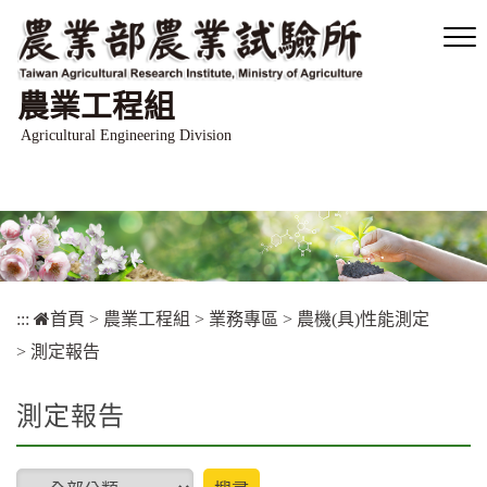
跳
到
主
要
農業工程組
內
容
Agricultural Engineering Division
區
塊
:::
首頁
>
農業工程組
>
業務專區
>
農機(具)性能測定
>
測定報告
測定報告
type
搜尋