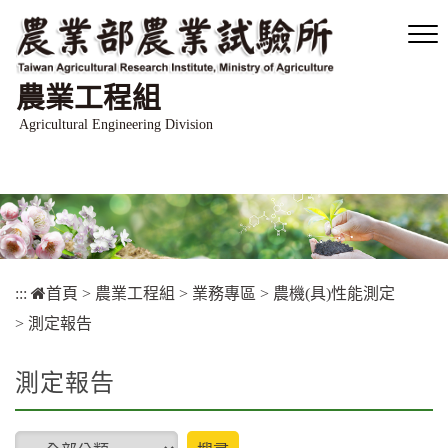
跳
到
主
要
農業工程組
內
容
Agricultural Engineering Division
區
塊
:::
首頁
>
農業工程組
>
業務專區
>
農機(具)性能測定
>
測定報告
測定報告
type
搜尋