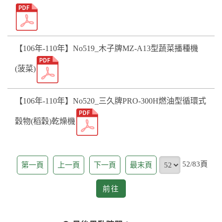
【106年-110年】No519_木子牌MZ-A13型蔬菜播種機
(菠菜)
【106年-110年】No520_三久牌PRO-300H燃油型循環式
穀物(稻穀)乾燥機
頁
52/83頁
第一頁
上一頁
下一頁
最末頁
前
前往
往