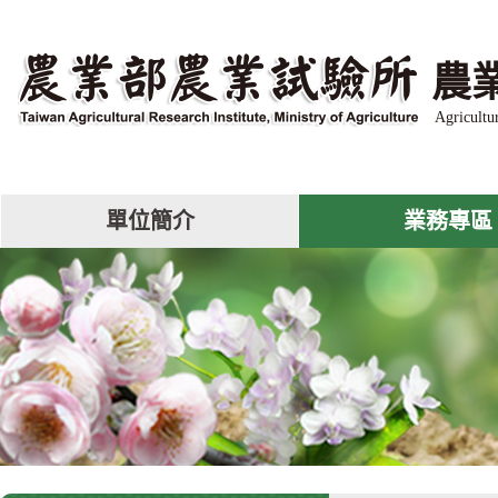
跳
到
主
農
要
內
Agricultu
容
區
塊
單位簡介
業務專區