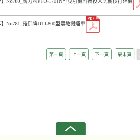
5年】No780_魔力牌PTO-1701N型曳引機附掛投入式樹枝打碎機
5年】No781_雍御牌DTJ-800型農地搬運車
第一頁
上一頁
下一頁
最末頁