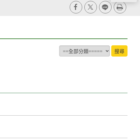
X
line
列印
type
搜尋