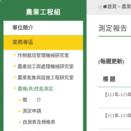
:::
:::
首頁
>
農業
農業工程組
測定報告
單位簡介
業務專區
作物栽培管理機械研究室
(每週更新)
農產加工與處理機械研究室
農業氣象與設施工程研究室
標 題
農機(具)性能測定
【111年-11
簡 介
測定申請
【111年-11
自測表及規格表