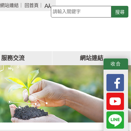
字
網站連結
｜
回首頁
｜
關
級
鍵
大
字
小
查
詢
服務交流
網站連結
f
y
L
收合