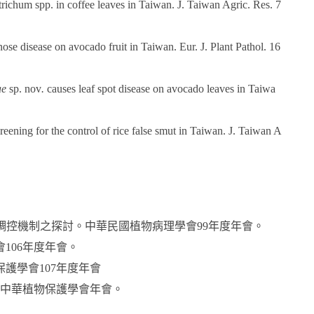
trichum spp. in coffee leaves in Taiwan. J. Taiwan Agric. Res. 7
ose disease on avocado fruit in Taiwan. Eur. J. Plant Pathol. 16
ae
sp. nov
.
causes leaf spot disease on avocado leaves in Taiwa
reening for the control of rice false smut in Taiwan. J. Taiwan A
85調控機制之探討。中華民國植物病理學會99年度年會。
106年度年會。
護學會107年度年會
年中華植物保護學會年會。