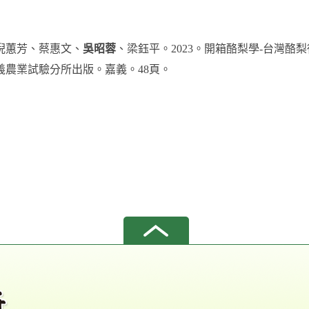
倪蕙芳、蔡惠文、
吳昭蓉
、梁鈺平。2023。開箱酪梨學-台灣酪
義農業試驗分所出版。嘉義。48頁。