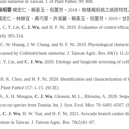
hum siamense in Taiwan. J. of Plant Pathol. 99: 808.
吳昭蓉
楊宏仁、賴素玉、倪蕙芳。2018。柑橘褐斑病之病原特性及防治
宏仁、林靜宜、黃巧雯、許淑麗、賴素玉、倪蕙芳。2019。甘藷儲藏
., C. Y. Lin,
C. J. Wu
, and H. F. Ni. 2019. Evaluation of control effic
8(4): 305-314.
C. W. Huang, J. W. Chang, and H. F. Ni. 2019. Physiological characteris
e caused by
Colletotrichum siamense
. J. Taiwan Agric. Res. 69(1): 11-2
C. Y. Lin, and
C. J. Wu.
2020. Etiology and fungicide screening of cof
 H. K. Chen, and H. F. Ni. 2020. Identification and characterization of
 Plant Pathol
157: 1–15. (SCIE)
S., A. H. Mougou,
C. J. Wu
, Gleason, M. L., Rhouma, A. 2020. Seque
coccus
species from Tunisia. Int. J. Syst. Evol. Micr. 70: 6491–6507. 
.,
C. J. Wu
, H. W. Tsai, and H. F. Ni. 2021. Avocado branch canker d
romae
in Taiwan. J. Taiwan Agric. Res. 70(2):81–97.