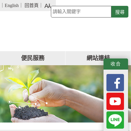
字
｜
English
｜
回首頁
｜
關
級
鍵
大
字
小
查
詢
便民服務
網站連結
f
y
L
收合