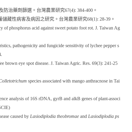
藥劑篩選。台灣農業研究67(4): 384-400。
性病害及病因之研究。台灣農業研究68(1): 28-39。
acy of phosphorus acid against sweet potato foot rot. J. Taiwan Ag
tics, pathogenicity and fungicide sensitivity of lychee pepper s
4.
fee brown eye spot disease. J. Taiwan Agric. Res. 69(3): 241-25
Colletotrichum
species associated with mango anthracnose in Tai
nce analysis of 16S rDNA, gyrB and alkB genes of plant-associ
(SCIE)
isease caused by
Lasiodiplodia theobromae
and
Lasiodiplodia ps