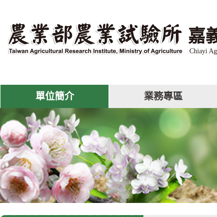
跳
到
主
嘉
要
內
Chiayi Ag
容
區
塊
單位簡介
業務專區