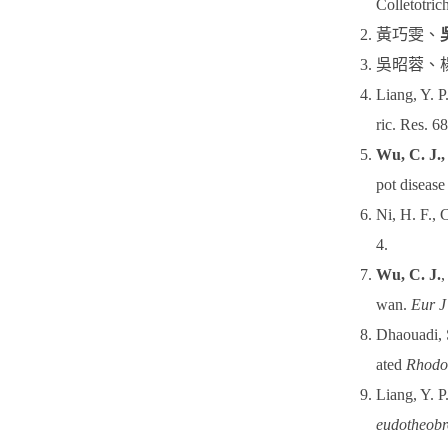
Colletotric
黃巧雯、
吳昭蓉、楊
Liang, Y. P
ric. Res. 6
Wu, C. J.,
pot diseas
Ni, H. F., 
4.
Wu, C. J.
,
wan.
Eur J
Dhaouadi, 
ated
Rhodo
Liang, Y. P
eudotheob