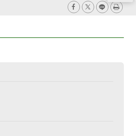
X
line
列印