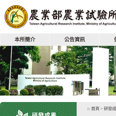
跳
到
主
要
內
容
區
本所簡介
公告資訊
塊
:::
:::
首頁
>
研發
研發成果