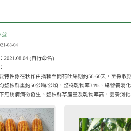
8號
-08-04
21.08.04 (自行命名)
：
係在秋作由播種至開花吐絲期約58-60天，至採收期約90
均整株鮮重約50公噸/公頃，整株乾物率34%，總營養消化
下無銹病病徵發生。整株鮮草產量及乾物率高，營養消化