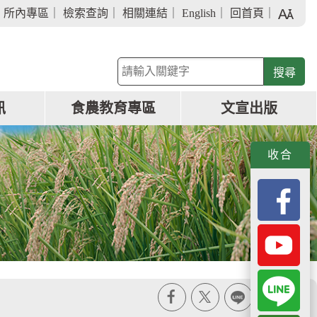
字
｜
所內專區
｜
檢索查詢
｜
相關連結
｜
English
｜
回首頁
｜
級
大
小
關
鍵
字
訊
食農教育專區
文宣出版
查
詢
收合
X
line
列印