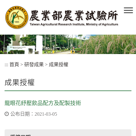
跳
到
主
要
內
容
區
塊
:::
首頁
>
研發成果
>
成果授權
成果授權
龍眼花紓壓飲品配方及配製技術
公布日期：2021-03-05