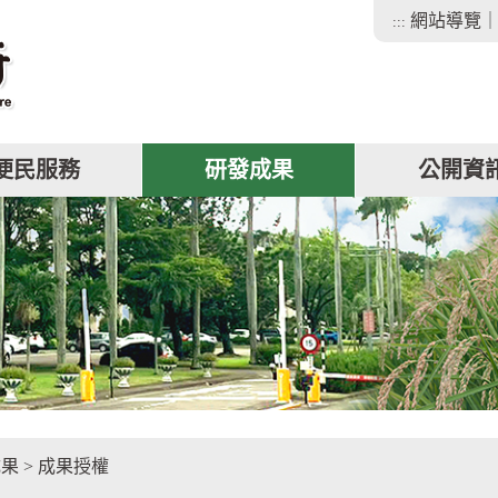
網站導覽
:::
便民服務
研發成果
公開資
facebook
成果
>
成果授權