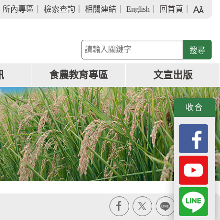
字
｜
所內專區
｜
檢索查詢
｜
相關連結
｜
English
｜
回首頁
｜
級
大
小
關
鍵
字
訊
食農教育專區
文宣出版
查
詢
收合
X
line
列印