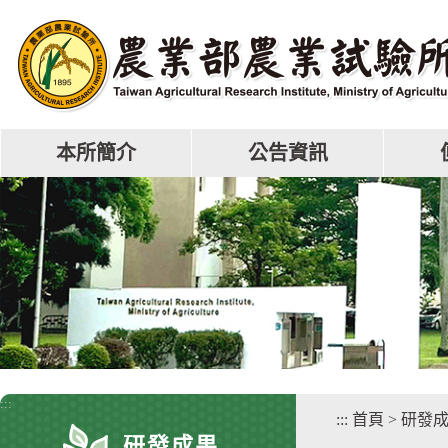
跳
到
主
要
內
容
區
本所簡介
公告資訊
塊
:::
:::
首頁
>
研發
研發成果