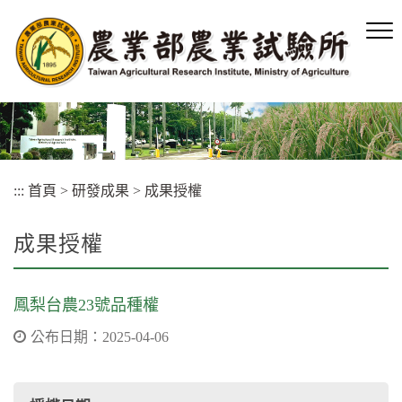
跳
到
主
要
內
容
區
塊
:::
首頁
>
研發成果
>
成果授權
成果授權
鳳梨台農23號品種權
公布日期：2025-04-06