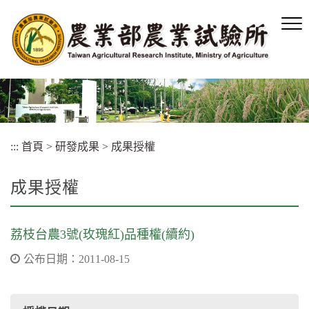
跳
到
主
要
內
容
區
塊
:::
首頁
>
研發成果
>
成果授權
成果授權
荔枝台農3號(玫瑰紅)品種權(續約)
公布日期：2011-08-15