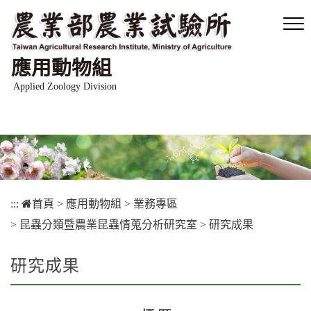
跳
到
主
要
應用動物組
內
容
Applied Zoology Division
區
塊
:::
首頁
>
應用動物組
>
業務專區
>
昆蟲分類暨農業昆蟲情蒐分析研究室
>
研究成果
研究成果