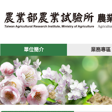
跳
到
主
農
要
內
Agricultu
容
區
塊
單位簡介
業務專區