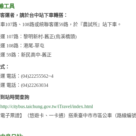
輸工具
客運者，請於台中站下車轉搭：
車107路、108路或統聯客運59路，於『農試所』站下車。
運 107路：黎明新村-舊正(烏溪橋頭)
運 108路：港尾-草屯
運 59路：新民高中-舊正
式：
 電話：(04)22255562~4
 電話：(04)22263034
到站時間查詢
：
http://citybus.taichung.gov.tw/iTravel/index.html
電子票證】（悠遊卡、一卡通）搭乘臺中市市區公車（路線編號