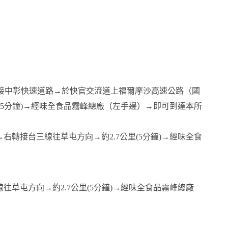
接中彰快速道路→於快官交流道上福爾摩沙高速公路（國
公里(5分鐘)→經味全食品霧峰總廠（左手邊）→即可到達本所
→右轉接台三線往草屯方向→約2.7公里(5分鐘)→經味全食
往草屯方向→約2.7公里(5分鐘)→經味全食品霧峰總廠