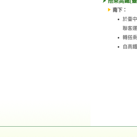
搭乘高鐵(臺
南下：
於臺中
聯客運
轉搭乘
自高鐵