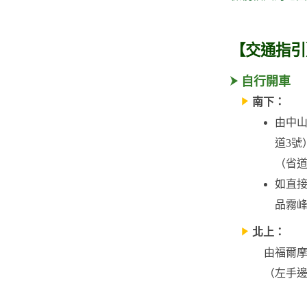
【交通指引
自行開車
南下：
由中
道3號
（省道
如直接
品霧峰
北上：
由福爾摩
（左手邊