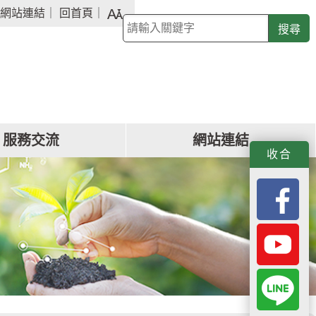
字
網站連結
｜
回首頁
｜
關
級
鍵
大
字
小
查
詢
服務交流
網站連結
f
y
L
收合