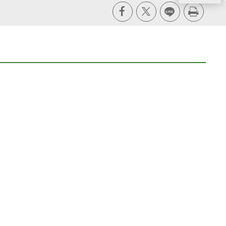
X
line
列印